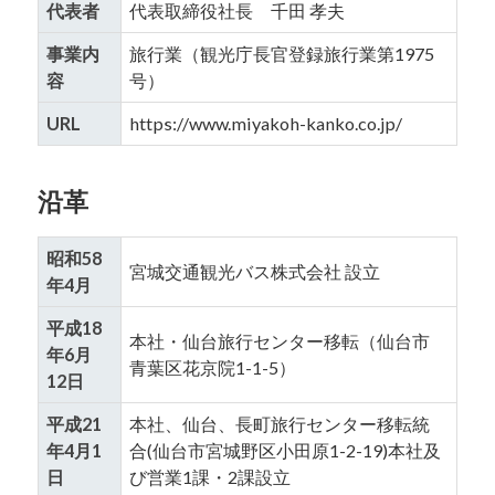
代表者
代表取締役社長 千田 孝夫
事業内
旅行業（観光庁長官登録旅行業第1975
容
号）
URL
https://www.miyakoh-kanko.co.jp/
沿革
昭和58
宮城交通観光バス株式会社 設立
年4月
平成18
本社・仙台旅行センター移転（仙台市
年6月
青葉区花京院1-1-5）
12日
平成21
本社、仙台、長町旅行センター移転統
年4月1
合(仙台市宮城野区小田原1-2-19)本社及
日
び営業1課・2課設立