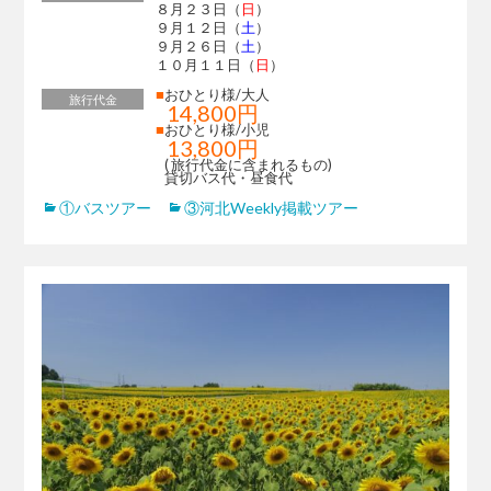
８月２３日（
日
）
９月１２日（
土
）
９月２６日（
土
）
１０月１１日（
日
）
■
おひとり様/大人
旅行代金
14,800円
■
おひとり様/小児
13,800円
( 旅行代金に含まれるもの)
貸切バス代・昼食代
①バスツアー
③河北Weekly掲載ツアー