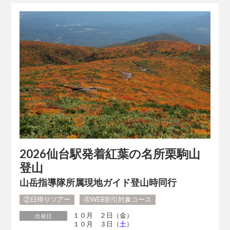
2026仙台駅発着紅葉の名所栗駒山
登山
山岳指導隊所属現地ガイド登山時同行
②日帰りツアー
④WEB割引対象コース
１０月 ２日（金）
出発日
１０月 ３日（
土
）