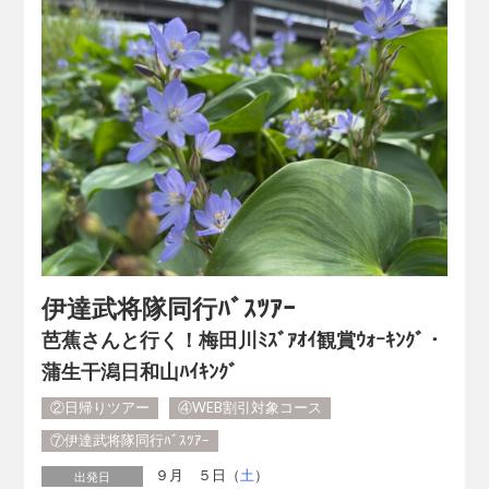
伊達武将隊同行ﾊﾞｽﾂｱｰ
芭蕉さんと行く！梅田川ﾐｽﾞｱｵｲ観賞ｳｫｰｷﾝｸﾞ・
蒲生干潟日和山ﾊｲｷﾝｸﾞ
②日帰りツアー
④WEB割引対象コース
⑦伊達武将隊同行ﾊﾞｽﾂｱｰ
９月 ５日（
土
）
出発日