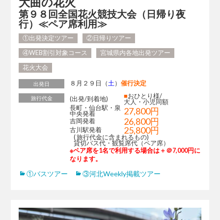
大曲の花火
第９８回全国花火競技大会（日帰り夜
行）≪ペア席利用≫
①出発決定ツアー
②日帰りツアー
④WEB割引対象コース
宮城県内各地出発ツアー
花火大会
８月２９日（
土
）
催行決定
出発日
■
おひとり様/
旅行代金
(出発/到着地)
大人・小児同額
長町・仙台駅・泉
27,800円
中央発着
26,800円
吉岡発着
25,800円
古川駅発着
( 旅行代金に含まれるもの)
貸切バス代・観覧席代（ペア席）
※ペア席を1名で利用する場合は＋＠7,000円に
なります。
①バスツアー
③河北Weekly掲載ツアー