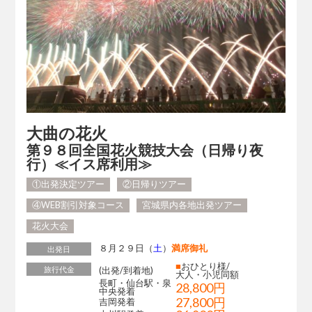
大曲の花火
第９８回全国花火競技大会（日帰り夜
行）≪イス席利用≫
①出発決定ツアー
②日帰りツアー
④WEB割引対象コース
宮城県内各地出発ツアー
花火大会
８月２９日（
土
）
満席御礼
出発日
■
おひとり様/
旅行代金
(出発/到着地)
大人・小児同額
長町・仙台駅・泉
28,800円
中央発着
27,800円
吉岡発着