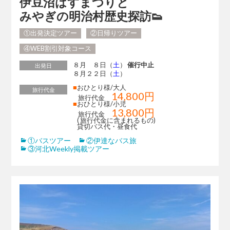
伊豆沼はすまつりと
みやぎの明治村歴史探訪👟
①出発決定ツアー
②日帰りツアー
④WEB割引対象コース
８月 ８日（
土
）
催行中止
出発日
８月２２日（
土
）
■
おひとり様/大人
旅行代金
14,800円
旅行代金
■
おひとり様/小児
13,800円
旅行代金
( 旅行代金に含まれるもの)
貸切バス代・昼食代
①バスツアー
②伊達なバス旅
③河北Weekly掲載ツアー