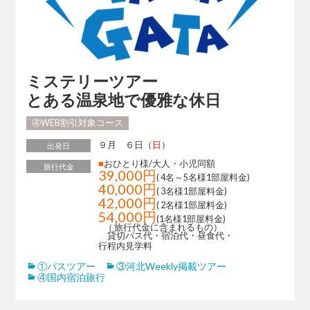
ミステリーツアー
とある温泉地で優雅な休日
④WEB割引対象コース
９月 ６日（
日
）
出発日
■
おひとり様/大人・小児同額
旅行代金
39,000円
( 4名～5名様1部屋料金)
40,000円
( 3名様1部屋料金)
42,000円
( 2名様1部屋料金)
54,000円
(1名様1部屋料金)
（ 旅行代金に含まれるもの）
貸切バス代・宿泊代・昼食代・
行程内見学料
①バスツアー
③河北Weekly掲載ツアー
④国内宿泊旅行