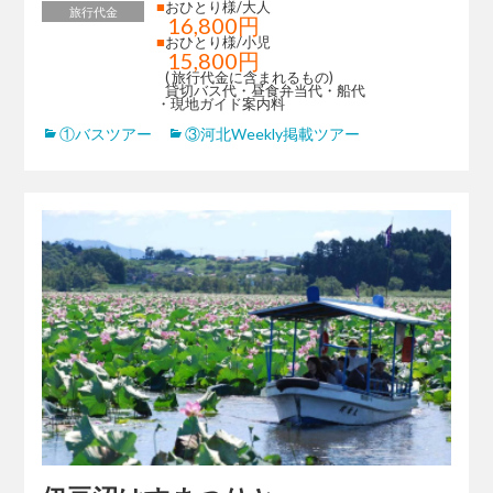
■
おひとり様/大人
旅行代金
16,800円
■
おひとり様/小児
15,800円
( 旅行代金に含まれるもの)
貸切バス代・昼食弁当代・船代
・現地ガイド案内料
①バスツアー
③河北Weekly掲載ツアー