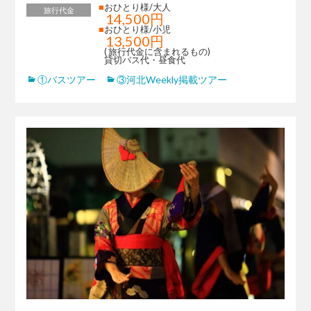
■
おひとり様/大人
旅行代金
14,500円
■
おひとり様/小児
13,500円
( 旅行代金に含まれるもの)
貸切バス代・昼食代
①バスツアー
③河北Weekly掲載ツアー