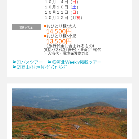
１０月 ４日（
日
）
１０月１０日（
土
）
１０月１１日（
日
）
１０月１２日（月
祝
）
■
おひとり様/大人
旅行代金
14,500円
■
おひとり様/小児
13,500円
( 旅行代金に含まれるもの)
貸切バス代(往復分)・昼食(弁当)代
・入浴代・環境保護協力金
①バスツアー
③河北Weekly掲載ツアー
⑦登山/ﾄﾚｯﾊｲｷﾝｸﾞ/ｳｫｰｷﾝｸﾞ