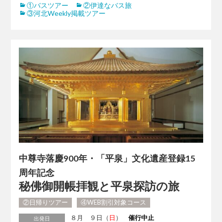
①バスツアー
②伊達なバス旅
③河北Weekly掲載ツアー
中尊寺落慶900年・「平泉」文化遺産登録15
周年記念
秘佛御開帳拝観と平泉探訪の旅
②日帰りツアー
④WEB割引対象コース
８月 ９日（
日
）
催行中止
出発日