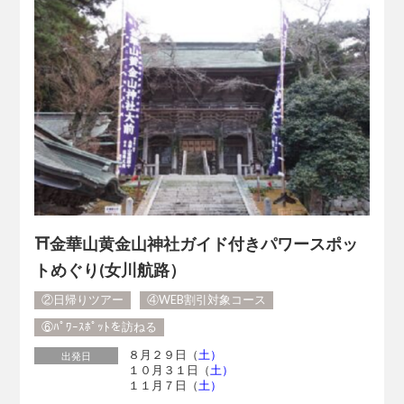
⛩金華山黄金山神社ガイド付きパワースポッ
トめぐり(女川航路）
②日帰りツアー
④WEB割引対象コース
⑥ﾊﾟﾜｰｽﾎﾟｯﾄを訪ねる
８月２９日（
土）
出発日
１０月３１日（
土）
１１月７日（
土）