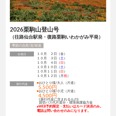
2026栗駒山登山号
（往路仙台駅発・復路栗駒いわかがみ平発）
季節の自然/花/味覚
１０月 ２日（金）
出発日
１０月 ３日（
土
）
１０月 ４日（
日
）
１０月１０日（
土
）
１０月１１日（
日
）
１０月１２日（月
祝
）
■
おひとり様/大人（片道）
旅行代金
5,500円
■
おひとり様/小児（片道）
4,500円
( 旅行代金に含まれるもの)
貸切バス代片道分・環境保護協力金
※WEB予約限定・支払いはカード決済のみ。
電話は問い合わせのみになります。