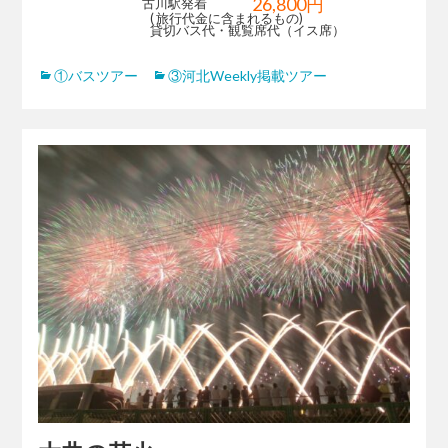
26,800円
古川駅発着
( 旅行代金に含まれるもの)
貸切バス代・観覧席代（イス席）
①バスツアー
③河北Weekly掲載ツアー