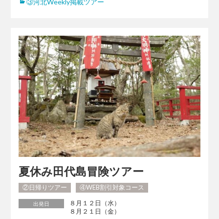
③河北Weekly掲載ツアー
夏休み田代島冒険ツアー
②日帰りツアー
④WEB割引対象コース
８月１２日（水）
出発日
８月２１日（金）