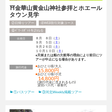
⛩金華山黄金山神社参拝とホエール
タウン見学
②日帰りツアー
④WEB割引対象コース
⑥ﾊﾟﾜｰｽﾎﾟｯﾄを訪ねる
８月 ８日（
土
）
出発日
９月 ５日（
土
）
９月２６日（
土
）
１０月１０日（
土
）
※天候または船の欠航等の理由により前日にツ
アーが中止になる場合があります。
■
おひとり様/大人
旅行代金
15,800円
■
おひとり様/小児
14,800円
( 旅行代金に含まれるもの)
貸切バス代・昼食代
①バスツアー
③河北Weekly掲載ツアー