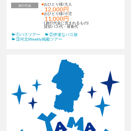
■
おひとり様/大人
旅行代金
12,000円
■
おひとり様/小児
11,000円
( 旅行代金に含まれるもの)
貸切バス代・昼食代
①バスツアー
②伊達なバス旅
③河北Weekly掲載ツアー