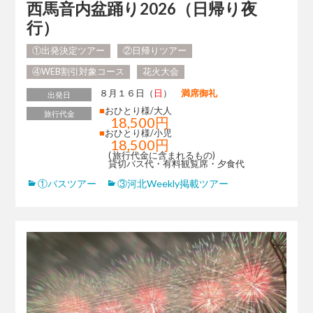
西馬音内盆踊り2026（日帰り夜
行）
①出発決定ツアー
②日帰りツアー
④WEB割引対象コース
花火大会
８月１６日（
日
）
満席御礼
出発日
■
おひとり様/大人
旅行代金
18,500円
■
おひとり様/小児
18,500円
( 旅行代金に含まれるもの)
貸切バス代・有料観覧席・夕食代
①バスツアー
③河北Weekly掲載ツアー