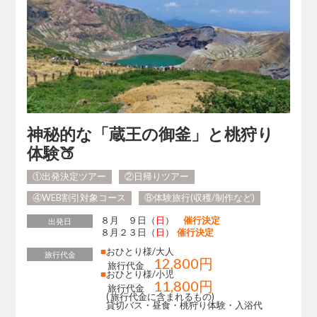
神秘的な「蔵王の御釜」と桃狩り
体験🍑
①出発決定ツアー
②日帰りツアー
④WEB割引対象コース
⑧体験旅行(収穫/制作など)
８月 ９日（
日
）
催行決定
出発日
８月２３日（
日
）
催行決定
■
おひとり様/大人
旅行代金
12,800円
旅行代金
■
おひとり様/小児
11,800円
旅行代金
( 旅行代金に含まれるもの)
貸切バス・昼食・桃狩り体験・入浴代