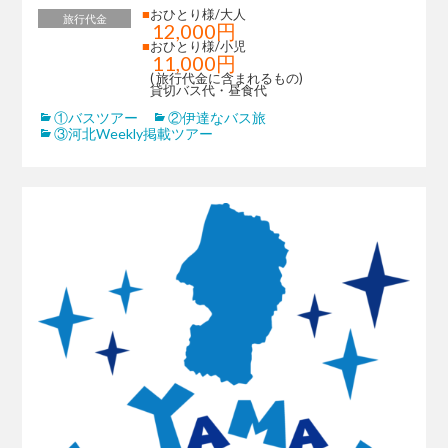
■
おひとり様/大人
旅行代金
12,000円
■
おひとり様/小児
11,000円
( 旅行代金に含まれるもの)
貸切バス代・昼食代
①バスツアー
②伊達なバス旅
③河北Weekly掲載ツアー