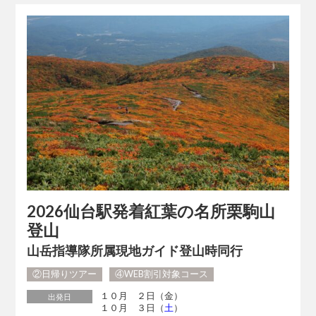
2026仙台駅発着紅葉の名所栗駒山
登山
山岳指導隊所属現地ガイド登山時同行
②日帰りツアー
④WEB割引対象コース
１０月 ２日（金）
出発日
１０月 ３日（
土
）