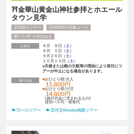
⛩金華山黄金山神社参拝とホエール
タウン見学
②日帰りツアー
④WEB割引対象コース
⑥ﾊﾟﾜｰｽﾎﾟｯﾄを訪ねる
８月 ８日（
土
）
出発日
９月 ５日（
土
）
９月２６日（
土
）
１０月１０日（
土
）
※天候または船の欠航等の理由により前日にツ
アーが中止になる場合があります。
■
おひとり様/大人
旅行代金
15,800円
■
おひとり様/小児
14,800円
( 旅行代金に含まれるもの)
貸切バス代・昼食代
①バスツアー
③河北Weekly掲載ツアー