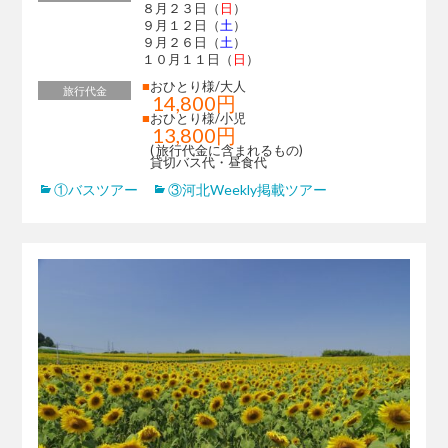
８月２３日（
日
）
９月１２日（
土
）
９月２６日（
土
）
１０月１１日（
日
）
■
おひとり様/大人
旅行代金
14,800円
■
おひとり様/小児
13,800円
( 旅行代金に含まれるもの)
貸切バス代・昼食代
①バスツアー
③河北Weekly掲載ツアー