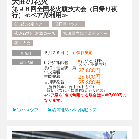
大曲の花火
第９８回全国花火競技大会（日帰り夜
行）≪ペア席利用≫
①出発決定ツアー
②日帰りツアー
④WEB割引対象コース
宮城県内各地出発ツアー
花火大会
８月２９日（
土
）
催行決定
出発日
■
おひとり様/
旅行代金
(出発/到着地)
大人・小児同額
長町・仙台駅・泉
27,800円
中央発着
26,800円
吉岡発着
25,800円
古川駅発着
( 旅行代金に含まれるもの)
貸切バス代・観覧席代（ペア席）
※ペア席を1名で利用する場合は＋＠7,000円に
なります。
①バスツアー
③河北Weekly掲載ツアー