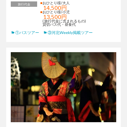
■
おひとり様/大人
旅行代金
14,500円
■
おひとり様/小児
13,500円
( 旅行代金に含まれるもの)
貸切バス代・昼食代
①バスツアー
③河北Weekly掲載ツアー