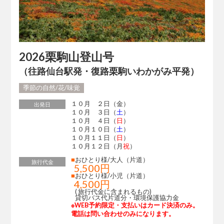
2026栗駒山登山号
（往路仙台駅発・復路栗駒いわかがみ平発）
季節の自然/花/味覚
１０月 ２日（金）
出発日
１０月 ３日（
土
）
１０月 ４日（
日
）
１０月１０日（
土
）
１０月１１日（
日
）
１０月１２日（月
祝
）
■
おひとり様/大人（片道）
旅行代金
5,500円
■
おひとり様/小児（片道）
4,500円
( 旅行代金に含まれるもの)
貸切バス代片道分・環境保護協力金
※WEB予約限定・支払いはカード決済のみ。
電話は問い合わせのみになります。