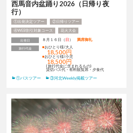
西馬音内盆踊り2026（日帰り夜
行）
①出発決定ツアー
②日帰りツアー
④WEB割引対象コース
花火大会
８月１６日（
日
）
満席御礼
出発日
■
おひとり様/大人
旅行代金
18,500円
■
おひとり様/小児
18,500円
( 旅行代金に含まれるもの)
貸切バス代・有料観覧席・夕食代
①バスツアー
③河北Weekly掲載ツアー