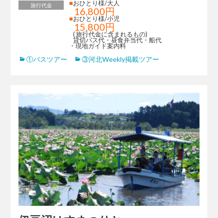
■
おひとり様/大人
旅行代金
16,800円
■
おひとり様/小児
15,800円
( 旅行代金に含まれるもの)
貸切バス代・昼食弁当代・船代
・現地ガイド案内料
①バスツアー
③河北Weekly掲載ツアー