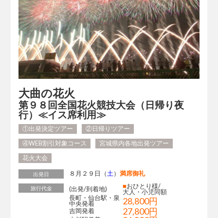
大曲の花火
第９８回全国花火競技大会（日帰り夜
行）≪イス席利用≫
①出発決定ツアー
②日帰りツアー
④WEB割引対象コース
宮城県内各地出発ツアー
花火大会
８月２９日（
土
）
満席御礼
出発日
■
おひとり様/
旅行代金
(出発/到着地)
大人・小児同額
長町・仙台駅・泉
28,800円
中央発着
27,800円
吉岡発着