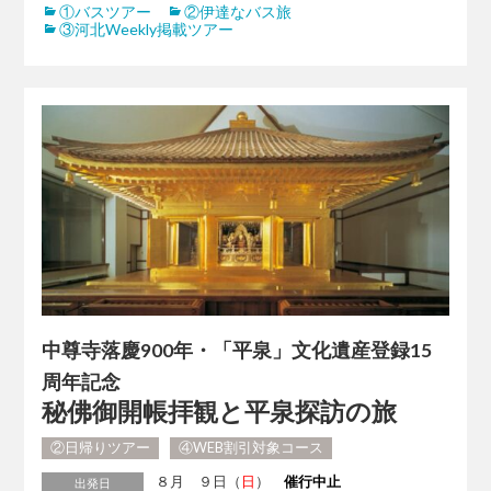
①バスツアー
②伊達なバス旅
③河北Weekly掲載ツアー
中尊寺落慶900年・「平泉」文化遺産登録15
周年記念
秘佛御開帳拝観と平泉探訪の旅
②日帰りツアー
④WEB割引対象コース
８月 ９日（
日
）
催行中止
出発日