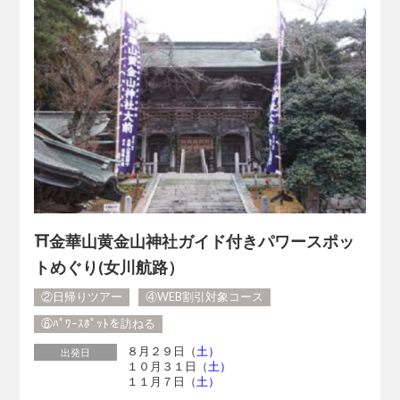
⛩金華山黄金山神社ガイド付きパワースポッ
トめぐり(女川航路）
②日帰りツアー
④WEB割引対象コース
⑥ﾊﾟﾜｰｽﾎﾟｯﾄを訪ねる
８月２９日（
土）
出発日
１０月３１日（
土）
１１月７日（
土）