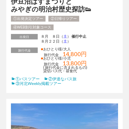
伊豆沼はすまつりと
みやぎの明治村歴史探訪👟
①出発決定ツアー
②日帰りツアー
④WEB割引対象コース
８月 ８日（
土
）
催行中止
出発日
８月２２日（
土
）
■
おひとり様/大人
旅行代金
14,800円
旅行代金
■
おひとり様/小児
13,800円
旅行代金
( 旅行代金に含まれるもの)
貸切バス代・昼食代
①バスツアー
②伊達なバス旅
③河北Weekly掲載ツアー