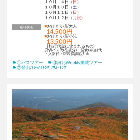
１０月 ４日（
日
）
１０月１０日（
土
）
１０月１１日（
日
）
１０月１２日（月
祝
）
■
おひとり様/大人
旅行代金
14,500円
■
おひとり様/小児
13,500円
( 旅行代金に含まれるもの)
貸切バス代(往復分)・昼食(弁当)代
・入浴代・環境保護協力金
①バスツアー
③河北Weekly掲載ツアー
⑦登山/ﾄﾚｯﾊｲｷﾝｸﾞ/ｳｫｰｷﾝｸﾞ