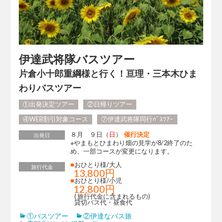
伊達武将隊バスツアー
片倉小十郎重綱様と行く！亘理・三本木ひま
わりバスツアー
①出発決定ツアー
②日帰りツアー
④WEB割引対象コース
⑦伊達武将隊同行ﾊﾞｽﾂｱｰ
８月 ９日（
日
）
催行決定
出発日
※やまもとひまわり畑の見学が8/2終了のた
め、一部コースが変更になります。
■
おひとり様/大人
旅行代金
13,800円
■
おひとり様/小児
12,800円
( 旅行代金に含まれるもの)
貸切バス代・昼食代
①バスツアー
②伊達なバス旅