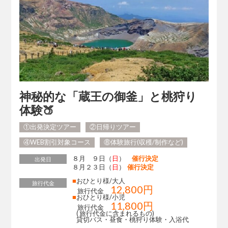
神秘的な「蔵王の御釜」と桃狩り
体験🍑
①出発決定ツアー
②日帰りツアー
④WEB割引対象コース
⑧体験旅行(収穫/制作など)
８月 ９日（
日
）
催行決定
出発日
８月２３日（
日
）
催行決定
■
おひとり様/大人
旅行代金
12,800円
旅行代金
■
おひとり様/小児
11,800円
旅行代金
( 旅行代金に含まれるもの)
貸切バス・昼食・桃狩り体験・入浴代