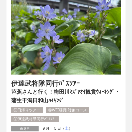
伊達武将隊同行ﾊﾞｽﾂｱｰ
芭蕉さんと行く！梅田川ﾐｽﾞｱｵｲ観賞ｳｫｰｷﾝｸﾞ・
蒲生干潟日和山ﾊｲｷﾝｸﾞ
②日帰りツアー
④WEB割引対象コース
⑦伊達武将隊同行ﾊﾞｽﾂｱｰ
９月 ５日（
土
）
出発日