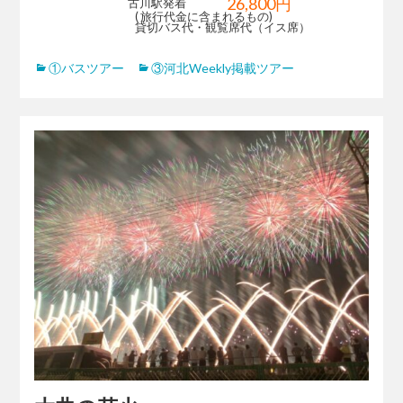
26,800円
古川駅発着
( 旅行代金に含まれるもの)
貸切バス代・観覧席代（イス席）
①バスツアー
③河北Weekly掲載ツアー