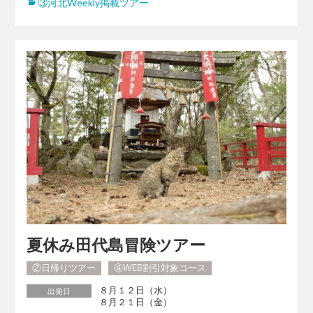
③河北Weekly掲載ツアー
夏休み田代島冒険ツアー
②日帰りツアー
④WEB割引対象コース
８月１２日（水）
出発日
８月２１日（金）