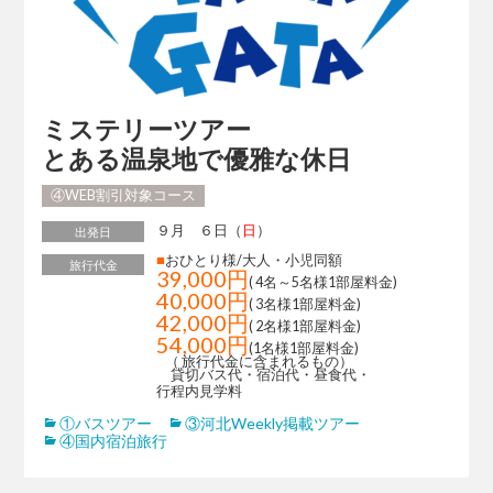
ミステリーツアー
とある温泉地で優雅な休日
④WEB割引対象コース
９月 ６日（
日
）
出発日
■
おひとり様/大人・小児同額
旅行代金
39,000円
( 4名～5名様1部屋料金)
40,000円
( 3名様1部屋料金)
42,000円
( 2名様1部屋料金)
54,000円
(1名様1部屋料金)
（ 旅行代金に含まれるもの）
貸切バス代・宿泊代・昼食代・
行程内見学料
①バスツアー
③河北Weekly掲載ツアー
④国内宿泊旅行