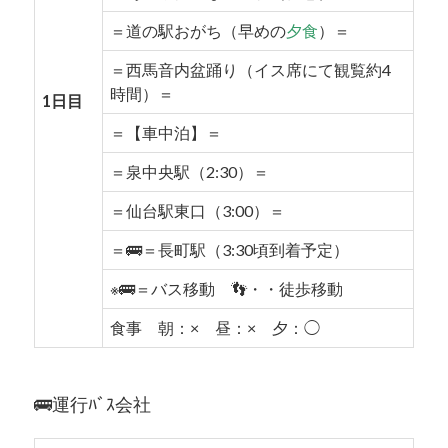
＝道の駅おがち（早めの
夕食
）＝
＝西馬音内盆踊り（イス席にて観覧約4
時間）＝
1日目
＝【車中泊】＝
＝泉中央駅（2:30）＝
＝仙台駅東口（3:00）＝
＝🚌＝長町駅（3:30頃到着予定）
※🚌＝バス移動 👣・・徒歩移動
食事 朝：× 昼：× 夕：◯
🚌運行ﾊﾞｽ会社