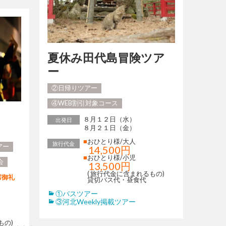
夏休み田代島冒険ツア
ー
②日帰りツアー
④WEB割引対象コース
８月１２日（水）
出発日
）
８月２１日（金）
■
おひとり様/大人
旅行代金
アー
14,500円
■
おひとり様/小児
会
13,500円
( 旅行代金に含まれるもの)
席御礼
貸切バス代・昼食代
①バスツアー
③河北Weekly掲載ツアー
もの)