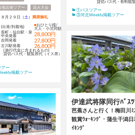
貸切バス代・有料観覧
各地出発ツアー
花火大会
①バスツアー
③河北Weekly掲載ツアー
８月２９日（
土
）
満席御礼
■
おひとり様/
(出発/到着地)
大人・小児同額
長町・仙台駅・泉
28,800円
中央発着
27,800円
吉岡発着
26,800円
古川駅発着
( 旅行代金に含まれるもの)
貸切バス代・観覧席代（イス席）
ツアー
eekly掲載ツアー
伊達武将隊同行ﾊﾞｽﾂ
芭蕉さんと行く！梅田川ﾐｽﾞ
観賞ｳｫｰｷﾝｸﾞ・蒲生干潟日
ｲｷﾝｸﾞ