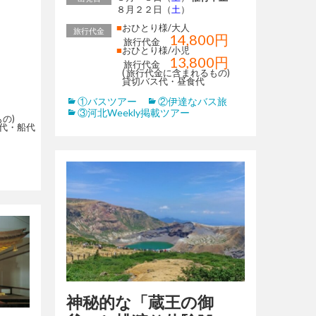
８月２２日（
土
）
■
おひとり様/大人
旅行代金
14,800円
旅行代金
■
おひとり様/小児
13,800円
旅行代金
( 旅行代金に含まれるもの)
貸切バス代・昼食代
①バスツアー
②伊達なバス旅
③河北Weekly掲載ツアー
の)
代・船代
神秘的な「蔵王の御