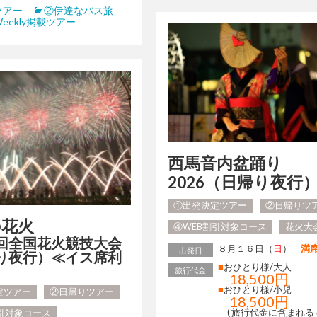
ツアー
②伊達なバス旅
eekly掲載ツアー
西馬音内盆踊り
2026（日帰り夜行
①出発決定ツアー
②日帰りツ
の花火
④WEB割引対象コース
花火大
回全国花火競技大会
８月１６日（
日
）
満
出発日
り夜行）≪イス席利
■
おひとり様/大人
旅行代金
18,500円
■
おひとり様/小児
定ツアー
②日帰りツアー
18,500円
( 旅行代金に含まれる
割引対象コース