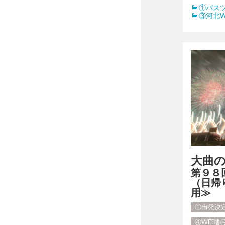
①バス
③河北W
大曲
第９８
（日帰
用≫
①出発決
④WEB