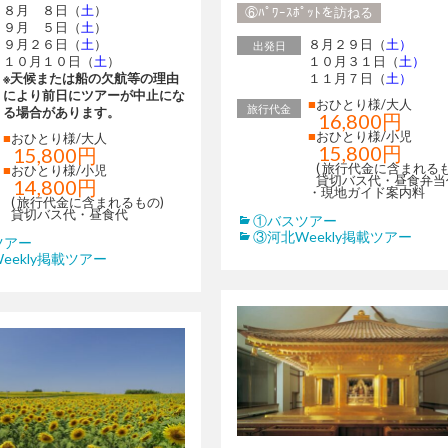
８月 ８日（
土
）
⑥ﾊﾟﾜｰｽﾎﾟｯﾄを訪ねる
９月 ５日（
土
）
９月２６日（
土
）
８月２９日（
土）
出発日
１０月１０日（
土
）
１０月３１日（
土）
※天候または船の欠航等の理由
１１月７日（
土）
により前日にツアーが中止にな
■
おひとり様/大人
旅行代金
る場合があります。
16,800円
■
おひとり様/小児
■
おひとり様/大人
15,800円
15,800円
( 旅行代金に含まれるも
■
おひとり様/小児
貸切バス代・昼食弁当
14,800円
・現地ガイド案内料
( 旅行代金に含まれるもの)
貸切バス代・昼食代
①バスツアー
③河北Weekly掲載ツアー
ツアー
eekly掲載ツアー