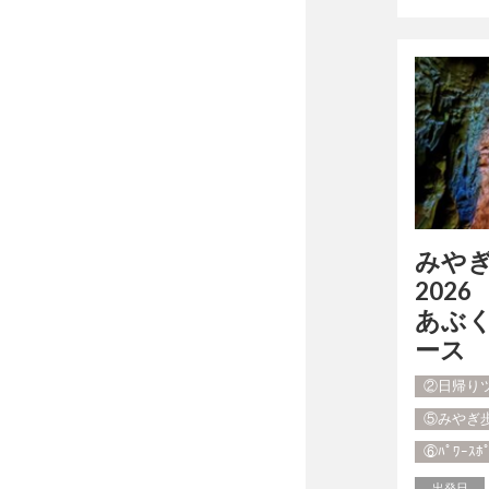
みや
2026
あぶ
ース
②日帰り
⑤みやぎ
⑥ﾊﾟﾜｰｽ
出発日