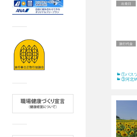
出発日
旅行代金
①バス
③河北W