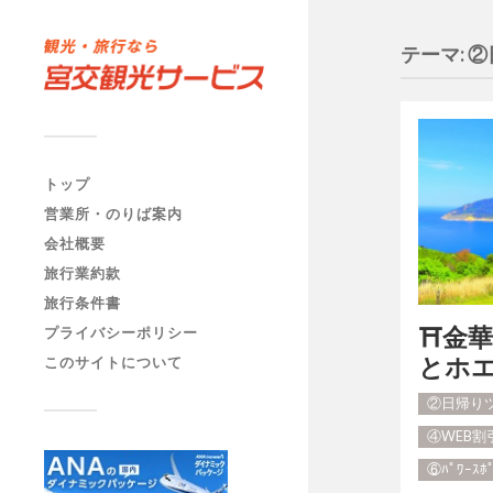
テーマ:
②
トップ
営業所・のりば案内
会社概要
旅行業約款
旅行条件書
⛩金
プライバシーポリシー
とホ
このサイトについて
②日帰り
④WEB
⑥ﾊﾟﾜｰｽ