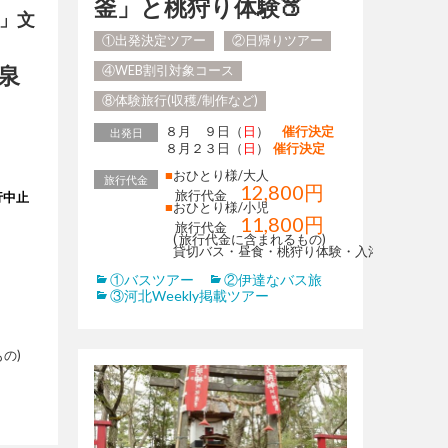
釜」と桃狩り体験🍑
泉」文
①出発決定ツアー
②日帰りツアー
泉
④WEB割引対象コース
⑧体験旅行(収穫/制作など)
８月 ９日（
日
）
催行決定
出発日
８月２３日（
日
）
催行決定
■
おひとり様/大人
旅行代金
12,800円
旅行代金
行中止
■
おひとり様/小児
11,800円
旅行代金
( 旅行代金に含まれるもの)
貸切バス・昼食・桃狩り体験・入浴代
①バスツアー
②伊達なバス旅
③河北Weekly掲載ツアー
の)