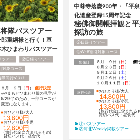
中尊寺落慶900年・「平
化遺産登録15周年記念
秘佛御開帳拝観と平
武将隊バスツアー
探訪の旅
十郎重綱様と行く！亘
②日帰りツアー
本木ひまわりバスツアー
④WEB割引対象コース
定ツアー
②日帰りツアー
８月 ９日（
日
）
催
出発日
８月２３日（
日
）
割引対象コース
９月１２日（
土
）
９月２６日（
土
）
隊同行ﾊﾞｽﾂｱｰ
１０月１１日（
日
）
８月 ９日（
日
）
催行決定
■
おひとり様/大人
旅行代金
※やまもとひまわり畑の見学が
14,800円
8/2終了のため、一部コースが
■
おひとり様/小児
変更になります。
13,800円
( 旅行代金に含まれるも
■
おひとり様/大人
貸切バス代・昼食代
13,800円
■
おひとり様/小児
①バスツアー
12,800円
③河北Weekly掲載ツアー
( 旅行代金に含まれるもの)
貸切バス代・昼食代