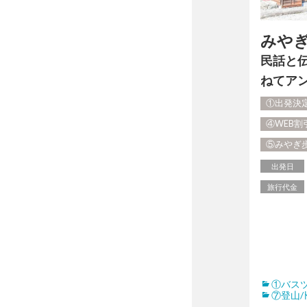
みやぎ
民話と
ねてア
①出発決
④WEB
⑤みやぎ
出発日
旅行代金
①バス
⑦登山/ﾄﾚ