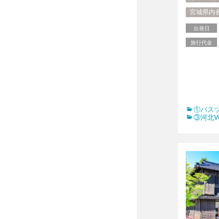
宮城県内
出発日
旅行代金
①バス
③河北W