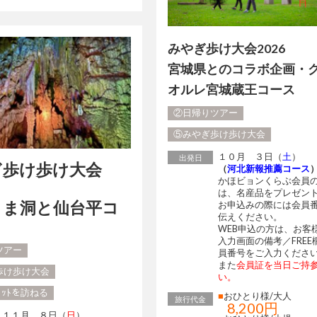
みやぎ歩け大会2026
宮城県とのコラボ企画・
オルレ宮城蔵王コース
②日帰りツアー
⑤みやぎ歩け歩け大会
１０月 ３日（
土
）
出発日
ぎ歩け歩け大会
（
河北新報推薦コース
かほビョンくらぶ会員
は、名産品をプレゼン
くま洞と仙台平コ
お申込みの際には会員
伝えください。
WEB申込の方は、お客
入力画面の備考／FREE
ツアー
員番号をご入力くださ
また
会員証を当日ご持
歩け歩け大会
い。
ﾎﾟｯﾄを訪ねる
■
おひとり様/大人
旅行代金
8,200円
１１月 ８日（
日
）