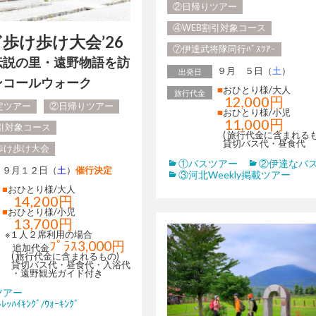
②日帰りツアー
④WEB割引対象コース
歩け歩け大会’26
⑦伊達武将隊同行ﾊﾞｽﾂｱｰ
伝説の里・遠野物語を訪
９月 ５日（
土
）
出発日
ンコールウォーク
■
おひとり様/大人
旅行代金
12,000円
定ツアー
②日帰りツアー
■
おひとり様/小児
11,000円
割引対象コース
( 旅行代金に含まれるも
貸切バス代・昼食代
歩け歩け大会
①バスツアー
②伊達なバ
９月１２日（
土
）
催行決定
③河北Weekly掲載ツアー
■
おひとり様/大人
14,200円
■
おひとり様/小児
13,700円
※１人２席利用の場合
ﾌﾟﾗｽ3
,000円
追加代金
( 旅行代金に含まれるもの)
貸切バス代・昼食代・入浴代
・遠野観光ガイド付き
ツアー
ｯﾊｲｷﾝｸﾞ/ｳｫｰｷﾝｸﾞ