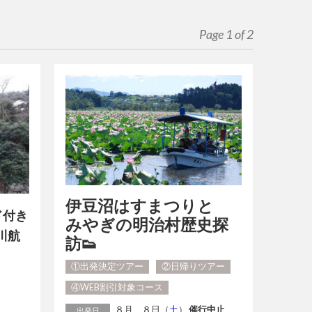
Page 1 of 2
伊豆沼はすまつりと
ド付き
みやぎの明治村歴史探
川航
訪👟
①出発決定ツアー
②日帰りツアー
④WEB割引対象コース
８月 ８日（
土
）
催行中止
出発日