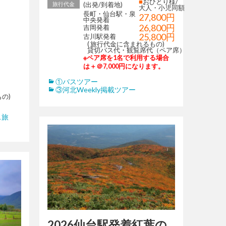
■
おひとり様/
旅行代金
(出発/到着地)
大人・小児同額
長町・仙台駅・泉
27,800円
中央発着
26,800円
吉岡発着
25,800円
古川駅発着
( 旅行代金に含まれるもの)
貸切バス代・観覧席代（ペア席）
※ペア席を1名で利用する場合
は＋＠7,000円になります。
①バスツアー
③河北Weekly掲載ツアー
の)
ス旅
2026仙台駅発着紅葉の