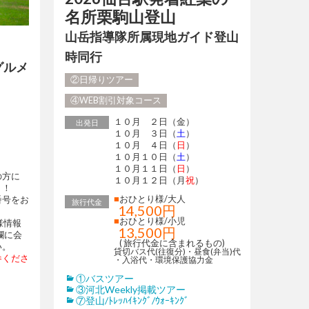
名所栗駒山登山
山岳指導隊所属現地ガイド登山
時同行
グルメ
②日帰りツアー
④WEB割引対象コース
１０月 ２日（金）
出発日
１０月 ３日（
土
）
１０月 ４日（
日
）
１０月１０日（
土
）
）
１０月１１日（
日
）
の方に
１０月１２日（月
祝
）
ト！
■
おひとり様/大人
番号をお
旅行代金
14,500円
■
おひとり様/小児
様情報
13,500円
欄に会
( 旅行代金に含まれるもの)
い。
貸切バス代(往復分)・昼食(弁当)代
参くださ
・入浴代・環境保護協力金
①バスツアー
③河北Weekly掲載ツアー
⑦登山/ﾄﾚｯﾊｲｷﾝｸﾞ/ｳｫｰｷﾝｸﾞ