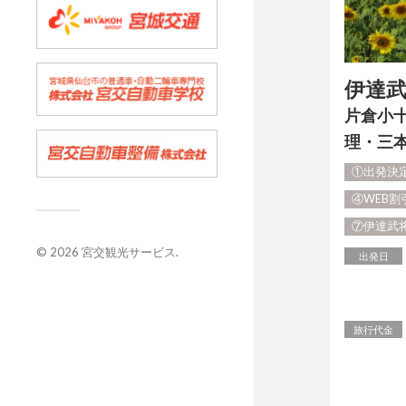
伊達
片倉小
理・三
①出発決
④WEB
⑦伊達武将
© 2026
宮交観光サービス
.
出発日
旅行代金