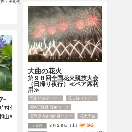
席・夕食代
大曲の花火
第９８回全国花火競技大会
（日帰り夜行）≪ペア席利
用≫
ｱｰ
①出発決定ツアー
②日帰りツアー
ｱｵｲ
④WEB割引対象コース
和山ﾊ
宮城県内各地出発ツアー
花火大会
８月２９日（
土
）
催行決定
出発日