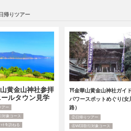
日帰りツアー
華山黄金山神社参拝
⛩金華山黄金山神社ガイ
エールタウン見学
パワースポットめぐり(女
路）
ツアー
割引対象コース
②日帰りツアー
ﾎﾟｯﾄを訪ねる
④WEB割引対象コース